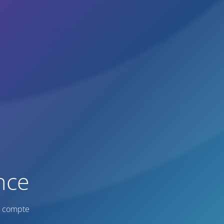
nce
re compte